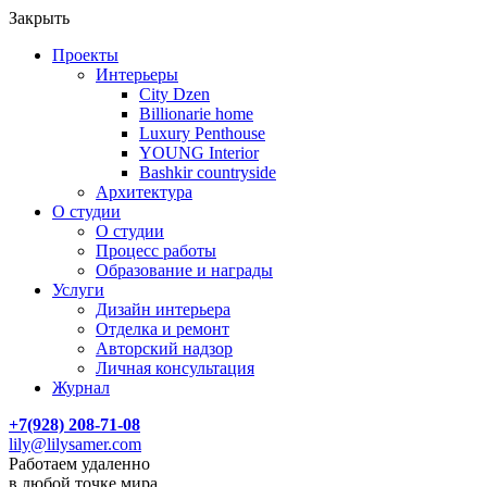
Закрыть
Проекты
Интерьеры
City Dzen
Billionarie home
Luxury Penthouse
YOUNG Interior
Bashkir countryside
Архитектура
О студии
О студии
Процесс работы
Образование и награды
Услуги
Дизайн интерьера
Отделка и ремонт
Авторский надзор
Личная консультация
Журнал
+7(928) 208-71-08
lily@lilysamer.com
Работаем удаленно
в любой точке мира.