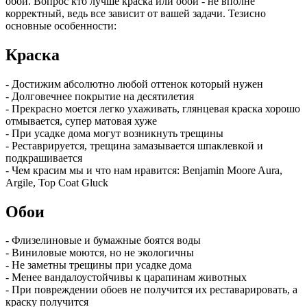
обои. Вопрос кто лучше краска или обои - не вполне
корректный, ведь все зависит от вашей задачи. Тезисно
основные особенности:
Краска
- Достижим абсолютно любой оттенок который нужен
- Долговечнее покрытие на десятилетия
- Прекрасно моется легко ухаживать, глянцевая краска хорошо
отмывается, супер матовая хуже
- При усадке дома могут возникнуть трещины
- Реставрируется, трещина замазывается шпаклевкой и
подкрашивается
- Чем красим мы и что нам нравится: Benjamin Moore Aura,
Argile, Top Coat Gluck
Обои
- Флизелиновые и бумажные боятся воды
- Виниловые моются, но не экологичны
- Не заметны трещины при усадке дома
- Менее вандалоустойчивы к царапинам животных
- При повреждении обоев не получится их реставарировать, а
краску получится