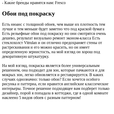
- Какие бренды нравятся нам: Fresco
Обои под покраску
Есть нюанс с толщиной обоев, чем выше их плотность тем
лучше и тем меньше будет заметно что под краской бумага
Есть рельефные обои под покраску но они смотрятся очень
дешево, результат визуально ремонт эконом-класса Есть
стеклохолст Vitrulan и он отлично предохраняет стены от
растрескивания и его можно красить, но он имеет
определенную зернистость, на мой взгляд он хорош под
декоративную штукатурку.
На мой взгляд, покраска является более универсальным
решением, она подходит для зон, которые пачкаются и для
мокрых зон, легко обновляется и реставрируется. В каких
случаях однозначно: только обои? Если хочется особого
рисунка и паттерна, если нравится английские классические
интерьеры. Точное решение подходящее вам подберет только
дизайнер, порой я попадала в коттеджи, где в одной комнате
наклеено 5 видов обоев с разным паттерном!