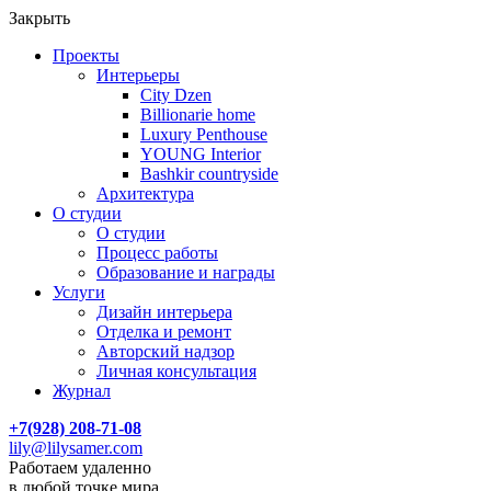
Закрыть
Проекты
Интерьеры
City Dzen
Billionarie home
Luxury Penthouse
YOUNG Interior
Bashkir countryside
Архитектура
О студии
О студии
Процесс работы
Образование и награды
Услуги
Дизайн интерьера
Отделка и ремонт
Авторский надзор
Личная консультация
Журнал
+7(928) 208-71-08
lily@lilysamer.com
Работаем удаленно
в любой точке мира.